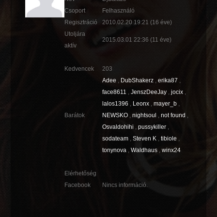
Csoport
Felhasználó
Regisztráció
2010.02.20 19:21
(16 éve)
Utoljára
2015.03.01 22:36
(11 éve)
aktív
Kedvencek
203
Adee
,
DubShakerz
,
erika87
,
face8611
,
JenszDeeJay
,
jocix
,
lalos1396
,
Leonx
,
mayer_b
,
Barátok
NEWSKO
,
nightsoul
,
not found
,
Osvaldohihi
,
pussykiller
,
sodateam
,
Steven K
,
tibiole
,
tonynova
,
Waldhaus
,
winx24
Elérhetőség
Facebook
Nincs információ.