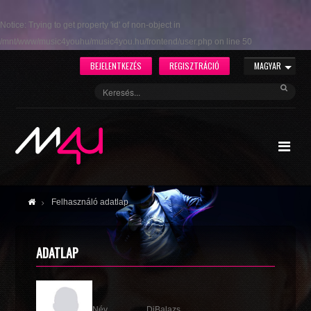
Notice
: Trying to get property 'id' of non-object in
/mnt/www/music4youhu/music4you.hu/frontend/user.php
on line
50
BEJELENTKEZÉS
REGISZTRÁCIÓ
MAGYAR
Felhasználó adatlap
ADATLAP
Név
DjBalazs