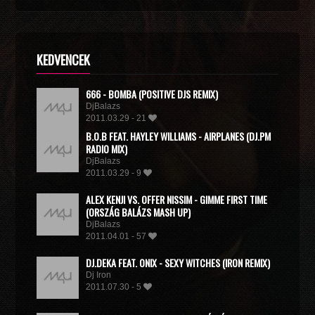
KEDVENCEK
666 - BOMBA (POSITIVE DJS REMIX)
DjBalazs
2011.03.29 - 21
B.O.B FEAT. HAYLEY WILLIAMS - AIRPLANES (DJ.PM
RADIO MIX)
DjBalazs
2011.03.29 - 9
ALEX KENJI VS. OFFER NISSIM - GIMME FIRST TIME
(ORSZÁG BALÁZS MASH UP)
DjBalazs
2011.04.01 - 57
DJ.DEKA FEAT. ONIX - SEXY WITCHES (IRON REMIX)
Dj Iron
2011.07.30 - 5