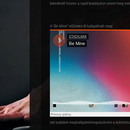
tekinthető hiszen a saját kiadójukon jelent meg me
A "
Be Mine
" előzetes itt hallgatható meg:
Idd tudjátok meghallgatni/megvásárolni a különbö