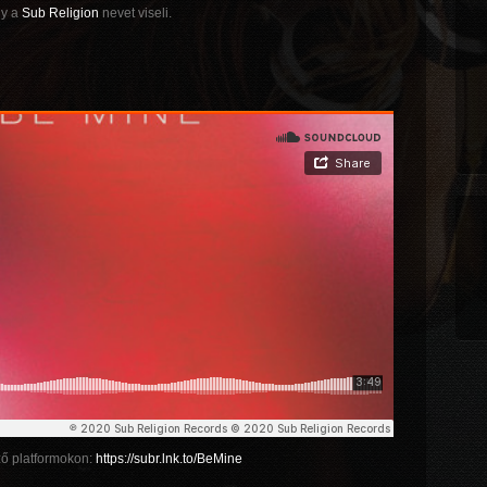
ly a
Sub Religion
nevet viseli.
ző platformokon:
https://subr.lnk.to/BeMine