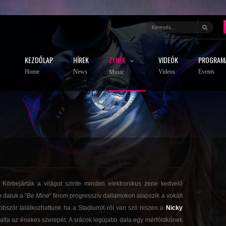
KEZDŐLAP
HÍREK
ZENÉK
VIDEÓK
PROGRAM
Home
News
Videos
Events
Music
Körbejárták a világot szinte minden elektronikus zene kedvelő
 daluk a "
Be Mine
" finom progresszív dallamokon alapszik a vokált
bbször találkozhattunk ha a StadiumX-ről van szó hiszen a
Nicky
állalta az énekes szerepét. A srácok legújabb dala egy mérföldkőnek