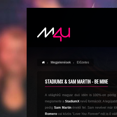
Megjelenések
Előzetes
STADIUMX & SAM MARTIN - BE MINE
A világhírű magyar duó idén is 100%-on pörög. 
megismerte a
StadiumX
nevű formációt. A legújabb
pedig
Sam Martin
énekli fel. Sam nevével már tö
Romero
-val közös "
Love You Forever
"-nél is ő v