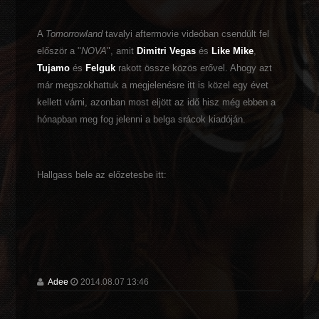
A
Tomorrowland
tavalyi aftermovie videóban csendült fel
először a "
NOVA
", amit
Dimitri Vegas
és
Like Mike
,
Tujamo
és
Felguk
rakott össze közös erővel. Ahogy azt
már megszokhattuk a megjelenésre itt is közel egy évet
kellett várni, azonban most eljött az idő hisz még ebben a
hónapban meg fog jelenni a belga srácok kiadóján.
Hallgass bele az előzetesbe itt:
Adee
2014.08.07 13:46