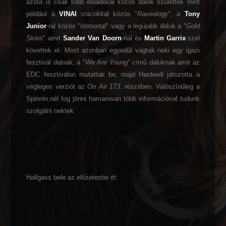
azóta is csak több előadóval közös dalok születtek mint
például a
VINAI
srácokkal közös "
Raveology
", a
Tony
Junior
-ral közös "
Immortal
" vagy a legújabb daluk a "
Gold
Skies
" amit
Sander Van Doorn
-nal és
Martin Garrix
-szel
követtek el. Most azonban egyedül vágtak neki egy igazi
fesztivál dalnak, a "
We Are Young
" című daluknak amit az
EDC fesztiválon mutattak be, majd Hardwell játszotta a
végleges verziót az
On Air 173
. részében. Valószínűleg a
Spinnin.nél fog jönni hamarosan több információval tudunk
szolgálni nektek.
Hallgass bele az előzetesbe itt: