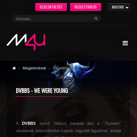
BEJELENTKEZÉS
REGISZTRÁCIÓ
MAGYAR
Megjelenések
Előzetes
DVBBS - WE WERE YOUNG
A
DVBBS
(ejtsd: Dábsz) kanadai duó a "
Tsunami
"
sikereinek köszönhetően kaptak nagyobb figyelmet, ámbár