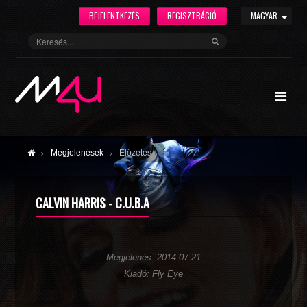
BEJELENTKEZÉS
REGISZTRÁCIÓ
MAGYAR
Megjelenések
Előzetes
CALVIN HARRIS - C.U.B.A
Megjelenés: 2014.07.21
Kiadó: Fly Eye