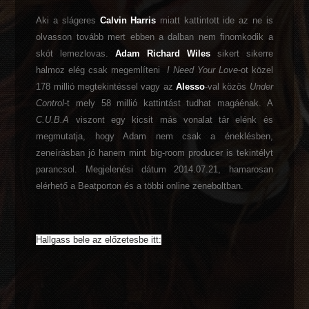
Aki a slágeres
Calvin Harris
miatt kattintott ide az ne is
olvasson tovább mert ebben a dalban nem finomkodik a
skót lemezlovas.
Adam Richard Wiles
sikert sikerre
halmoz elég csak megemlíteni
I Need Your Love
-ot közel
178 millió megtekintéssel vagy az
Alesso
-val közös
Under
Control
-t mely 58 millió kattintást tudhat magáénak. A
C.U.B.A
viszont egy kicsit más vonalat tár elénk és
megmutatja, hogy Adam nem csak a éneklésben,
zeneírásban jó hanem mint big-room producer is tekintélyt
parancsol. Megjelenési dátum 2014.07.21, hamarosan
elérhető a Beatporton és a többi online zeneboltban.
Hallgass bele az előzetesbe itt: