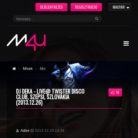
BEJELENTKEZÉS
REGISZTRÁCIÓ
MAGYAR
Mixek
Mix
DJ DEKA - LIVE@ TWISTER DISCO
16
CLUB, SZEPSI, SZLOVÁKIA
(2013.12.26)
Adee
2013.12.29 14:34