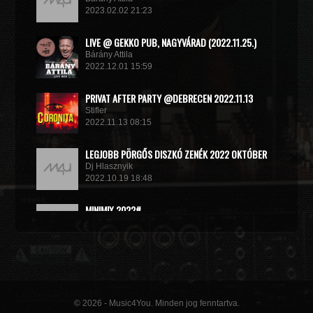
2023.02.02 21:23
LIVE @ GEKKO PUB, NAGYVÁRAD (2022.11.25.)
Bárány Attila
2022.12.01 15:59
PRIVAT AFTER PARTY @DEBRECEN 2022.11.13
Stifler
2022.11.13 08:15
LEGJOBB PÖRGŐS DISZKÓ ZENÉK 2022 OKTÓBER
Dj Hlasznyik
2022.10.19 18:48
MINIMIX 2022#
DJ RADEK
2022.09.02 10:40
© 2026 - Music4You. Minden jog fenntartva.