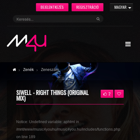
BEJELENTKEZÉS
REGISZTRÁCIÓ
MAGYAR
Zenék
Zeneszám
SIWELL - RIGHT THINGS (ORIGINAL
2
MIX)
Notice
: Undefined variable: aphtml in
/mnt/www/music4youhu/music4you.hu/includes/functions.php
on line
189