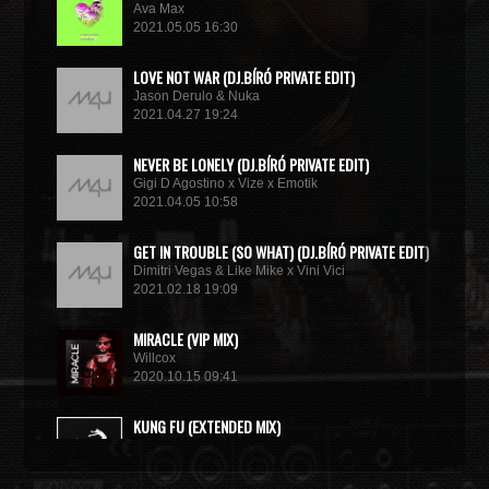
Ava Max
2021.05.05 16:30
LOVE NOT WAR (DJ.BÍRÓ PRIVATE EDIT)
Jason Derulo & Nuka
2021.04.27 19:24
NEVER BE LONELY (DJ.BÍRÓ PRIVATE EDIT)
Gigi D Agostino x Vize x Emotik
2021.04.05 10:58
GET IN TROUBLE (SO WHAT) (DJ.BÍRÓ PRIVATE EDIT)
Dimitri Vegas & Like Mike x Vini Vici
2021.02.18 19:09
MIRACLE (VIP MIX)
Willcox
2020.10.15 09:41
KUNG FU (EXTENDED MIX)
Basto
2020.10.11 21:00