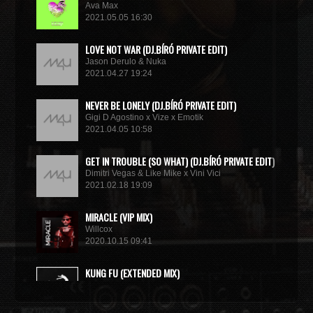
Ava Max
2021.05.05 16:30
LOVE NOT WAR (DJ.BÍRÓ PRIVATE EDIT)
Jason Derulo & Nuka
2021.04.27 19:24
NEVER BE LONELY (DJ.BÍRÓ PRIVATE EDIT)
Gigi D Agostino x Vize x Emotik
2021.04.05 10:58
GET IN TROUBLE (SO WHAT) (DJ.BÍRÓ PRIVATE EDIT)
Dimitri Vegas & Like Mike x Vini Vici
2021.02.18 19:09
MIRACLE (VIP MIX)
Willcox
2020.10.15 09:41
KUNG FU (EXTENDED MIX)
Basto
2020.10.11 21:00