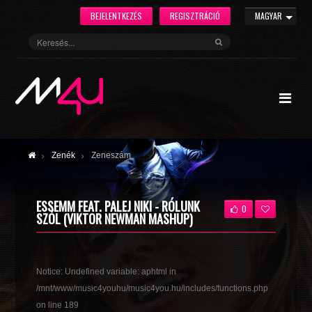
BEJELENTKEZÉS
REGISZTRÁCIÓ
MAGYAR
Zenék
Zeneszám
ESSEMM FEAT. PALEJ NIKI - RÓLUNK
0
SZÓL (VIKTOR NEWMAN MASHUP)
Notice
: Undefined variable: aphtml in
/mnt/www/music4youhu/music4you.hu/includes/functions.php
on line
189