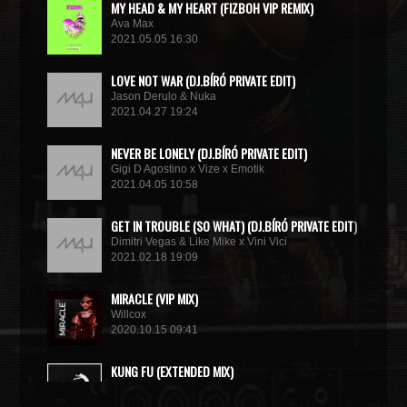
MY HEAD & MY HEART (FIZBOH VIP REMIX)
Ava Max
2021.05.05 16:30
LOVE NOT WAR (DJ.BÍRÓ PRIVATE EDIT)
Jason Derulo & Nuka
2021.04.27 19:24
NEVER BE LONELY (DJ.BÍRÓ PRIVATE EDIT)
Gigi D Agostino x Vize x Emotik
2021.04.05 10:58
GET IN TROUBLE (SO WHAT) (DJ.BÍRÓ PRIVATE EDIT)
Dimitri Vegas & Like Mike x Vini Vici
2021.02.18 19:09
MIRACLE (VIP MIX)
Willcox
2020.10.15 09:41
KUNG FU (EXTENDED MIX)
Basto
2020.10.11 21:00