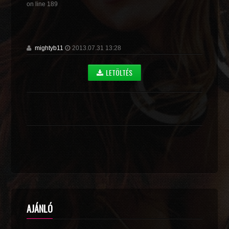
on line
189
mightyb11
2013.07.31 13:28
LETÖLTÉS
AJÁNLÓ