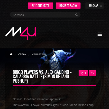
BEJELENTKEZÉS
REGISZTRÁCIÓ
MAGYAR
Zenék
Zeneszám
BINGO PLAYERS VS. ALEX GAUDINO -
7
CALABRIA RATTLE (SIMON DE JANO
PUSHUP)
Notice
: Undefined variable: aphtml in
/mnt/www/music4youhu/music4you.hu/includes/functions.php