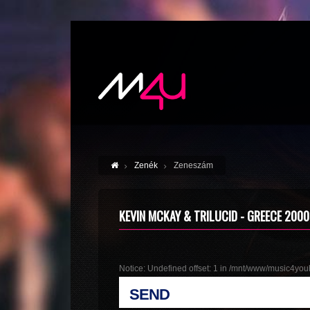
Zenék
Zeneszám
KEVIN MCKAY & TRILUCID - GREECE 2000
Notice
: Undefined offset: 1 in
/mnt/www/music4youh