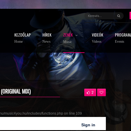
KEZDŐLAP
HÍREK
ZENÉK
VIDEÓK
PROGRAM
Home
News
Videos
Events
Music
 (ORIGINAL MIX)
2
u/music4you.hu/includes/functions.php
on line
109