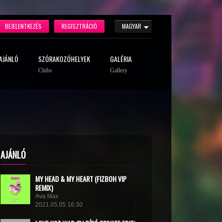
BEJELENTKEZÉS
REGISZTRÁCIÓ
MAGYAR
AJÁNLÓ
SZÓRAKOZÓHELYEK
GALÉRIA
Clubs
Gallery
AJÁNLÓ
MY HEAD & MY HEART (FIZBOH VIP
REMIX)
Ava Max
2021.05.05 16:30