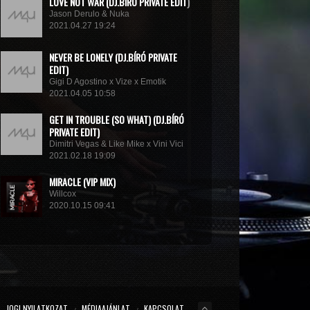
LOVE NOT WAR (DJ.BÍRÓ PRIVATE EDIT)
Jason Derulo & Nuka
2021.04.27 19:24
NEVER BE LONELY (DJ.BÍRÓ PRIVATE
EDIT)
Gigi D Agostino x Vize x Emotik
2021.04.05 10:58
GET IN TROUBLE (SO WHAT) (DJ.BÍRÓ
PRIVATE EDIT)
Dimitri Vegas & Like Mike x Vini Vici
2021.02.18 19:09
MIRACLE (VIP MIX)
Willcox
2020.10.15 09:41
KUNG FU (EXTENDED MIX)
Basto
2020.10.11 21:00
JOGI NYILATKOZAT
MÉDIAAJÁNLAT
KAPCSOLAT