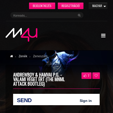
BEJELENTKEZÉS
REGISZTRÁCIÓ
MAGYAR
Zenék
Zeneszám
ANDREWBOY & HAMVAI P.G. -
7
VALAMI VÉGET ÉRT (THE MNML
ATTACK BOOTLEG)