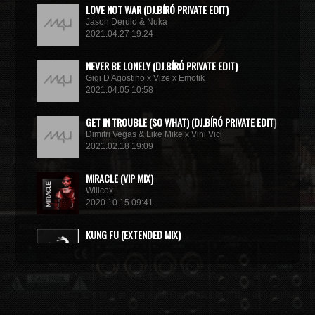
LOVE NOT WAR (DJ.BÍRÓ PRIVATE EDIT)
Jason Derulo & Nuka
2021.04.27 19:24
NEVER BE LONELY (DJ.BÍRÓ PRIVATE EDIT)
Gigi D Agostino x Vize x Emotik
2021.04.05 10:58
GET IN TROUBLE (SO WHAT) (DJ.BÍRÓ PRIVATE EDIT)
Dimitri Vegas & Like Mike x Vini Vici
2021.02.18 19:09
MIRACLE (VIP MIX)
Willcox
2020.10.15 09:41
KUNG FU (EXTENDED MIX)
Basto
2020.10.11 21:00