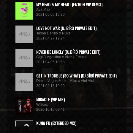
MY HEAD & MY HEART (FIZBOH VIP REMIX)
Ava Max
2021.05.05 16:30
LOVE NOT WAR (DJ.BÍRÓ PRIVATE EDIT)
Jason Derulo & Nuka
2021.04.27 19:24
NEVER BE LONELY (DJ.BÍRÓ PRIVATE EDIT)
Gigi D Agostino x Vize x Emotik
2021.04.05 10:58
GET IN TROUBLE (SO WHAT) (DJ.BÍRÓ PRIVATE EDIT)
Dimitri Vegas & Like Mike x Vini Vici
2021.02.18 19:09
MIRACLE (VIP MIX)
Willcox
2020.10.15 09:41
KUNG FU (EXTENDED MIX)
Basto