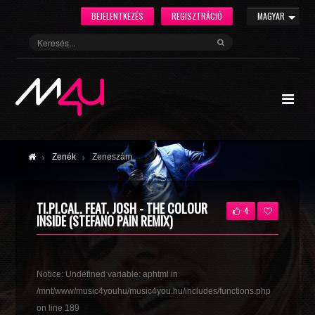
BEJELENTKEZÉS
REGISZTRÁCIÓ
MAGYAR
Zenék
Zeneszám
TI.PI.CAL. FEAT. JOSH - THE COLOUR
4
INSIDE (STEFANO PAIN REMIX)
Notice
: Undefined variable: aphtml in
/mnt/www/music4youhu/music4you.hu/includes/functions.php
on line
189