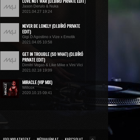
LOVE NOT WAR (DJ.BÍRÓ PRIVATE EDIT)
Jason Derulo & Nuka
2021.04.27 19:24
NEVER BE LONELY (DJ.BÍRÓ PRIVATE
EDIT)
Gigi D Agostino x Vize x Emotik
2021.04.05 10:58
GET IN TROUBLE (SO WHAT) (DJ.BÍRÓ
PRIVATE EDIT)
Dimitri Vegas & Like Mike x Vini Vici
2021.02.18 19:09
MIRACLE (VIP MIX)
Willcox
2020.10.15 09:41
KUNG FU (EXTENDED MIX)
Basto
2020.10.11 21:00
JOGI NYILATKOZAT
MÉDIAAJÁNLAT
KAPCSOLAT