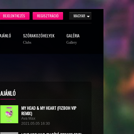
BEJELENTKEZÉS
REGISZTRÁCIÓ
MAGYAR
AJÁNLÓ
SZÓRAKOZÓHELYEK
GALÉRIA
Clubs
Gallery
AJÁNLÓ
MY HEAD & MY HEART (FIZBOH VIP
REMIX)
Ava Max
2021.05.05 16:30