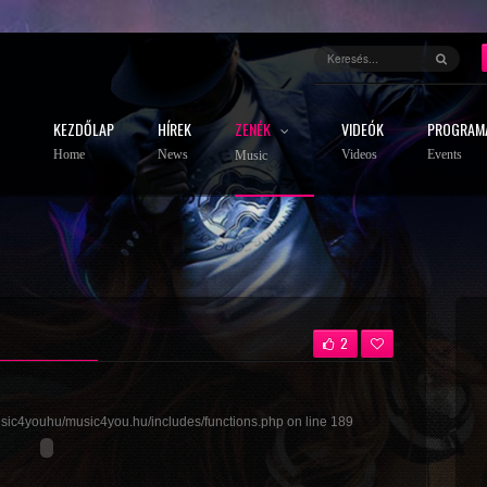
KEZDŐLAP
HÍREK
ZENÉK
VIDEÓK
PROGRAM
Home
News
Videos
Events
Music
2
ic4youhu/music4you.hu/includes/functions.php
on line
189