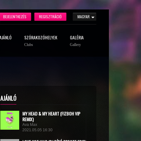
BEJELENTKEZÉS
REGISZTRÁCIÓ
MAGYAR
AJÁNLÓ
SZÓRAKOZÓHELYEK
GALÉRIA
Clubs
Gallery
AJÁNLÓ
MY HEAD & MY HEART (FIZBOH VIP
REMIX)
Ava Max
2021.05.05 16:30