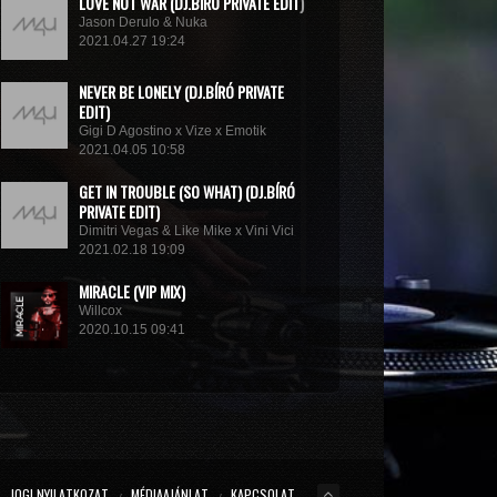
LOVE NOT WAR (DJ.BÍRÓ PRIVATE EDIT)
Jason Derulo & Nuka
2021.04.27 19:24
NEVER BE LONELY (DJ.BÍRÓ PRIVATE
EDIT)
Gigi D Agostino x Vize x Emotik
2021.04.05 10:58
GET IN TROUBLE (SO WHAT) (DJ.BÍRÓ
PRIVATE EDIT)
Dimitri Vegas & Like Mike x Vini Vici
2021.02.18 19:09
MIRACLE (VIP MIX)
Willcox
2020.10.15 09:41
KUNG FU (EXTENDED MIX)
Basto
2020.10.11 21:00
JOGI NYILATKOZAT
MÉDIAAJÁNLAT
KAPCSOLAT