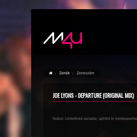
Zenék
Zeneszám
JOE LYONS - DEPARTURE (ORIGINAL MIX)
Notice
: Undefined variable: aphtml in
/mnt/www/mus