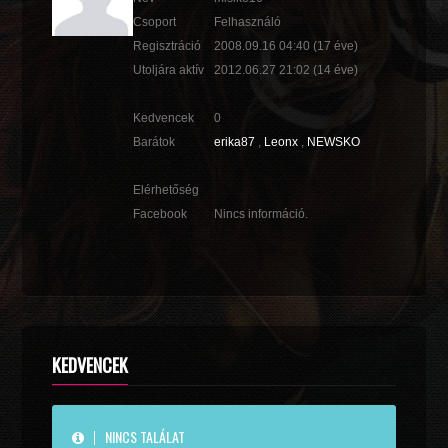
Csoport
Felhasználó
Regisztráció
2008.09.16 04:40
(17 éve)
Utoljára aktív
2012.06.27 21:02
(14 éve)
Kedvencek
0
Barátok
erika87
,
Leonx
,
NEWSKO
Elérhetőség
Facebook
Nincs információ.
KEDVENCEK
NINCS TALÁLAT