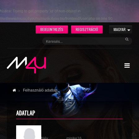
Notice
: Trying to get property 'id' of non-object in
/mnt/www/music4youhu/music4you.hu/frontend/user.php
on line
50
BEJELENTKEZÉS
REGISZTRÁCIÓ
MAGYAR
Felhasználó adatlap
ADATLAP
Név
misike16