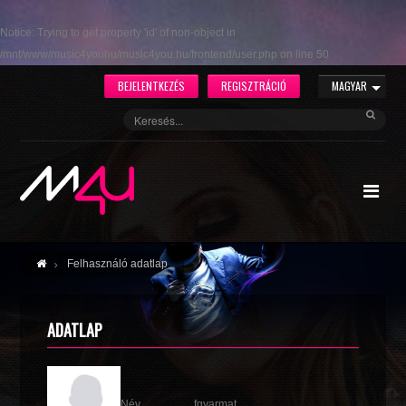
Notice
: Trying to get property 'id' of non-object in
/mnt/www/music4youhu/music4you.hu/frontend/user.php
on line
50
BEJELENTKEZÉS
REGISZTRÁCIÓ
MAGYAR
Felhasználó adatlap
ADATLAP
Név
fgyarmat