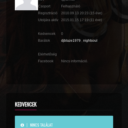
Csoport
Felhasználó
Regisztráció
2010.09.13 20:23
(15 éve)
Utoljára aktív
2015.01.15 17:19
(11 éve)
Kedvencek
0
Barátok
djblaze1979
,
nightsoul
Elérhetőség
Facebook
Nincs információ.
KEDVENCEK
NINCS TALÁLAT