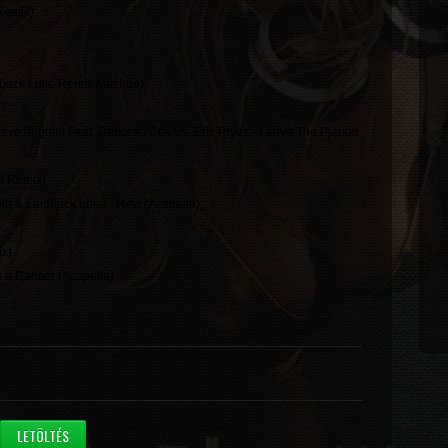
Remix)
aidback Luke Remix Mashup)
teve Angello Feat. Deborah Cox Vs. Eric Prydz - Leave The Pjanoo
d Remix)
plo & Laidback Luke - Hey! (Acapella)
ix)
s a Dancer (Acapella)
LETÖLTÉS