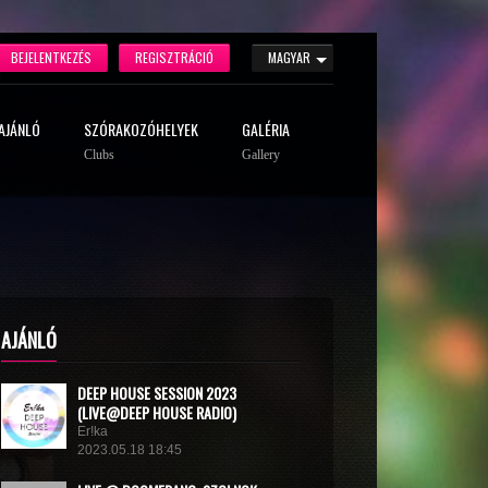
BEJELENTKEZÉS
REGISZTRÁCIÓ
MAGYAR
AJÁNLÓ
SZÓRAKOZÓHELYEK
GALÉRIA
Clubs
Gallery
AJÁNLÓ
DEEP HOUSE SESSION 2023
(LIVE@DEEP HOUSE RADIO)
Er!ka
2023.05.18 18:45