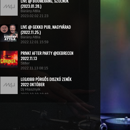
LIVE @ BOOMERANG, SZOLNOK
(2023.01.28.)
Bárány Attila
2023.02.02 21:23
LIVE @ GEKKO PUB, NAGYVÁRAD
(2022.11.25.)
Bárány Attila
2022.12.01 15:59
PRIVAT AFTER PARTY @DEBRECEN
2022.11.13
Stifler
2022.11.13 08:15
LEGJOBB PÖRGŐS DISZKÓ ZENÉK
2022 OKTÓBER
Dj Hlasznyik
2022.10.19 18:48
MINIMIX 2022#
DJ RADEK
2022.09.02 10:40