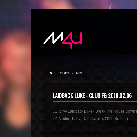
Mixek
Mix
LAIDBACK LUKE - CLUB FG 2010.02.06
01. ID w/ Laidback Luke - Break The House Down 
02. Modjo - Lady (Dan Castro's 2010 Re-edit)
03. Peter Heller & Terry Farley Project - Ultra Fl
a-pella) w/ Steve Angello & Laidback Luke - Show 