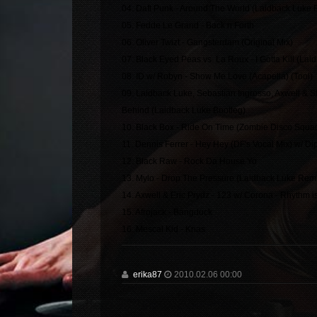
04. Daft Punk - Around The World (Laidback Luke 
05. Fedde Le Grand - Back n Forth
06. Oliver Twizt - Gangsterdam (Original Mix)
07. Black Eyed Peas vs. La Roux - I Gotta Kill (L
08. ID w/ Robyn - Show Me Love (Acapella) (Tool)
09. Laidback Luke, Sebastian Ingrosso, Axwell & S
Behind (Laidback Luke Bootleg)
10. Black Box - Ride On Time (Zombie Disco Squa
11. Dennis Ferrer - Hey Hey (DF's Vocal Mix) w/ Di
12. Black Raw - Rock Da House Yo
13. Mylo - Drop The Pressure (Laidback Luke Rem
14. Axwell & Eric Prydz - 123 w/ Corona - Rhythm i
15. Afrojack - Bangduck
16. Mescal Kid - Knas
erika87
2010.02.06 00:00