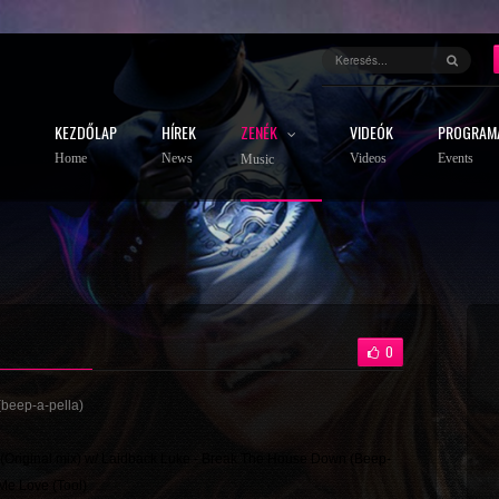
KEZDŐLAP
HÍREK
ZENÉK
VIDEÓK
PROGRAM
Home
News
Videos
Events
Music
0
(beep-a-pella)
ava (Original mix) w/ Laidback Luke - Break The House Down (Beep-
Me Love (Tool)