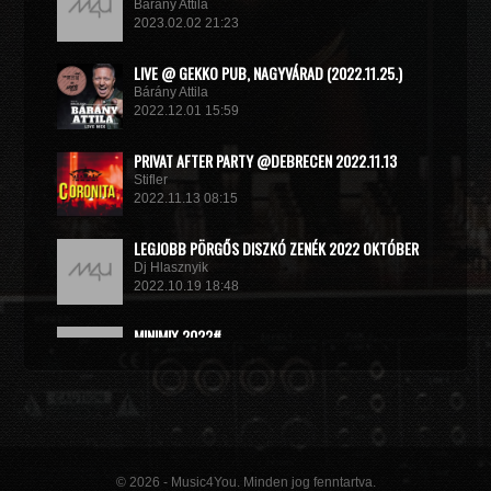
Bárány Attila
2023.02.02 21:23
LIVE @ GEKKO PUB, NAGYVÁRAD (2022.11.25.)
Bárány Attila
2022.12.01 15:59
PRIVAT AFTER PARTY @DEBRECEN 2022.11.13
Stifler
2022.11.13 08:15
LEGJOBB PÖRGŐS DISZKÓ ZENÉK 2022 OKTÓBER
Dj Hlasznyik
2022.10.19 18:48
MINIMIX 2022#
DJ RADEK
2022.09.02 10:40
© 2026 - Music4You. Minden jog fenntartva.