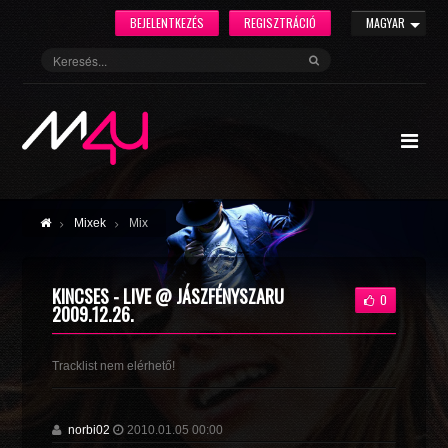
BEJELENTKEZÉS
REGISZTRÁCIÓ
MAGYAR
Mixek
Mix
KINCSES - LIVE @ JÁSZFÉNYSZARU
0
2009.12.26.
Tracklist nem elérhető!
norbi02
2010.01.05 00:00