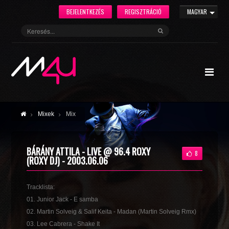
BEJELENTKEZÉS
REGISZTRÁCIÓ
MAGYAR
Mixek
Mix
BÁRÁNY ATTILA - LIVE @ 96.4 ROXY
8
(ROXY DJ) - 2003.06.06
Tracklista:
01. Junior Jack - E samba
02. Martin Solveig & Salif Keita - Madan (Martin Solveig Rmx)
03. Lee Cabrera - Shake It