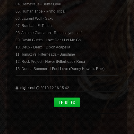
04. Demetreus - Better Love
05. Human Tribe - Ritmo Tribal
06. Laurent Wolf - Saxo
07. Rumbal - El Timbal
08. Antoine Clamaran - Release yourself
09. David Guetta - Love Don't Let Me Go
10. Deux - Deux + Dixon Acapella
11. Tomaz vs. Filterheadz - Sunshine
12. Rock Project - Never (Filterheadz Rmx)
13. Donna Summer - I Feel Love (Danny Howells Rmx)
nightsoul
2010.12.16 15:42
LETÖLTÉS