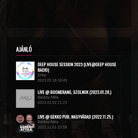
AJÁNLÓ
DEEP HOUSE SESSION 2023 (LIVE@DEEP HOUSE
RADIO)
Er!ka
2023.05.18 18:45
LIVE @ BOOMERANG, SZOLNOK (2023.01.28.)
Bárány Attila
2023.02.02 21:23
LIVE @ GEKKO PUB, NAGYVÁRAD (2022.11.25.)
Bárány Attila
2022.12.01 15:59