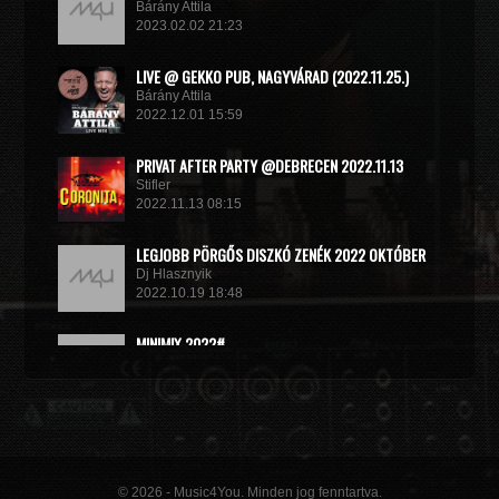
Bárány Attila
2023.02.02 21:23
LIVE @ GEKKO PUB, NAGYVÁRAD (2022.11.25.)
Bárány Attila
2022.12.01 15:59
PRIVAT AFTER PARTY @DEBRECEN 2022.11.13
Stifler
2022.11.13 08:15
LEGJOBB PÖRGŐS DISZKÓ ZENÉK 2022 OKTÓBER
Dj Hlasznyik
2022.10.19 18:48
MINIMIX 2022#
DJ RADEK
2022.09.02 10:40
© 2026 - Music4You. Minden jog fenntartva.