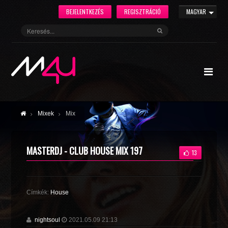
BEJELENTKEZÉS
REGISZTRÁCIÓ
MAGYAR
Mixek
Mix
MASTERDJ - CLUB HOUSE MIX 197
13
Címkék:
House
nightsoul
2021.05.09 21:13