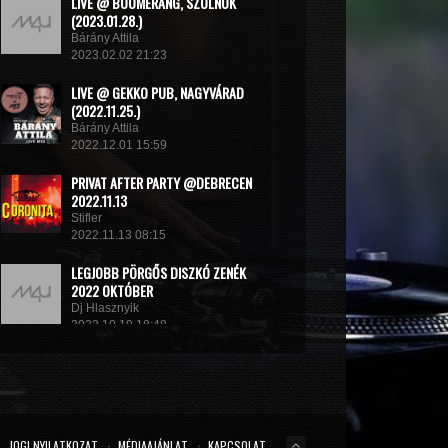
LIVE @ BOOMERANG, SZOLNOK
(2023.01.28.)
Bárány Attila
2023.02.02 21:23
LIVE @ GEKKO PUB, NAGYVÁRAD
(2022.11.25.)
Bárány Attila
2022.12.01 15:59
PRIVAT AFTER PARTY @DEBRECEN
2022.11.13
Stifler
2022.11.13 08:15
LEGJOBB PÖRGŐS DISZKÓ ZENÉK
2022 OKTÓBER
Dj Hlasznyik
2022.10.19 18:48
MINIMIX 2022#
DJ RADEK
2022.09.02 10:40
JOGI NYILATKOZAT
MÉDIAAJÁNLAT
KAPCSOLAT