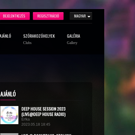
BEJELENTKEZÉS
REGISZTRÁCIÓ
MAGYAR
AJÁNLÓ
SZÓRAKOZÓHELYEK
GALÉRIA
Clubs
Gallery
AJÁNLÓ
DEEP HOUSE SESSION 2023
(LIVE@DEEP HOUSE RADIO)
Er!ka
2023.05.18 18:45