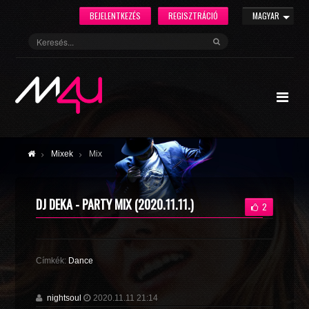
BEJELENTKEZÉS
REGISZTRÁCIÓ
MAGYAR
Mixek
Mix
DJ DEKA - PARTY MIX (2020.11.11.)
2
Címkék:
Dance
nightsoul
2020.11.11 21:14