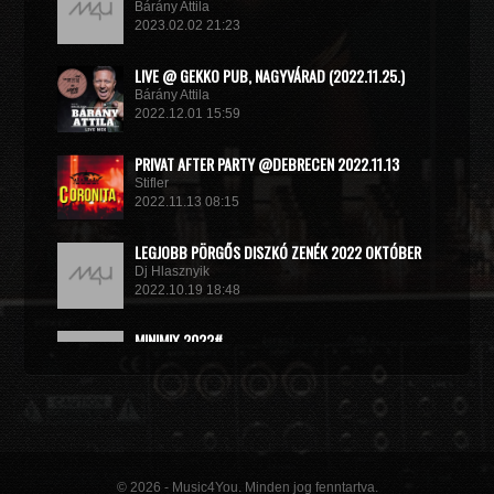
Bárány Attila
2023.02.02 21:23
LIVE @ GEKKO PUB, NAGYVÁRAD (2022.11.25.)
Bárány Attila
2022.12.01 15:59
PRIVAT AFTER PARTY @DEBRECEN 2022.11.13
Stifler
2022.11.13 08:15
LEGJOBB PÖRGŐS DISZKÓ ZENÉK 2022 OKTÓBER
Dj Hlasznyik
2022.10.19 18:48
MINIMIX 2022#
DJ RADEK
2022.09.02 10:40
© 2026 - Music4You. Minden jog fenntartva.