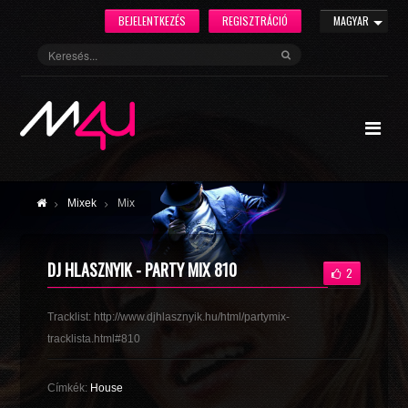
BEJELENTKEZÉS
REGISZTRÁCIÓ
MAGYAR
Mixek
Mix
DJ HLASZNYIK - PARTY MIX 810
2
Tracklist: http://www.djhlasznyik.hu/html/partymix-
tracklista.html#810
Címkék:
House