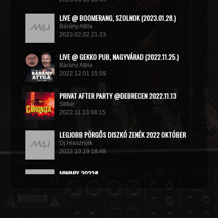
LIVE @ BOOMERANG, SZOLNOK (2023.01.28.)
Bárány Attila
2023.02.02 21:23
LIVE @ GEKKO PUB, NAGYVÁRAD (2022.11.25.)
Bárány Attila
2022.12.01 15:59
PRIVAT AFTER PARTY @DEBRECEN 2022.11.13
Stifler
2022.11.13 08:15
LEGJOBB PÖRGŐS DISZKÓ ZENÉK 2022 OKTÓBER
Dj Hlasznyik
2022.10.19 18:48
MINIMIX 2022#
DJ RADEK
2022.09.02 10:40