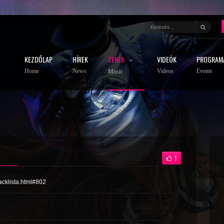
KEZDŐLAP
HÍREK
ZENÉK
VIDEÓK
PROGRAM
Home
News
Videos
Events
Music
1
racklista.html#802