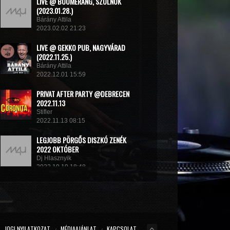
LIVE @ BOOMERANG, SZOLNOK
(2023.01.28.)
Bárány Attila
2023.02.02 21:23
LIVE @ GEKKO PUB, NAGYVÁRAD
(2022.11.25.)
Bárány Attila
2022.12.01 15:59
PRIVAT AFTER PARTY @DEBRECEN
2022.11.13
Stifler
2022.11.13 08:15
LEGJOBB PÖRGŐS DISZKÓ ZENÉK
2022 OKTÓBER
Dj Hlasznyik
2022.10.19 18:48
MINIMIX 2022#
DJ RADEK
2022.09.02 10:40
JOGI NYILATKOZAT
MÉDIAAJÁNLAT
KAPCSOLAT