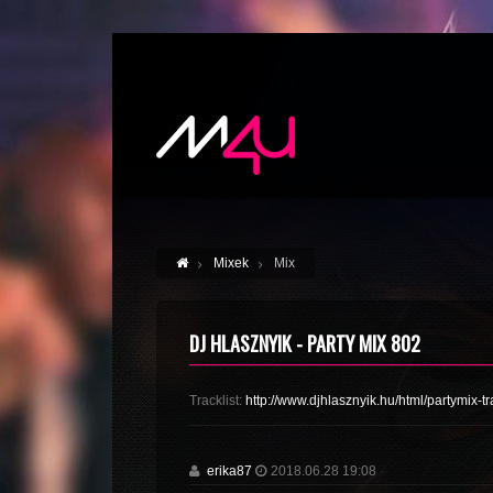
Mixek
Mix
DJ HLASZNYIK - PARTY MIX 802
Tracklist:
http://www.djhlasznyik.hu/html/partymix-t
erika87
2018.06.28 19:08