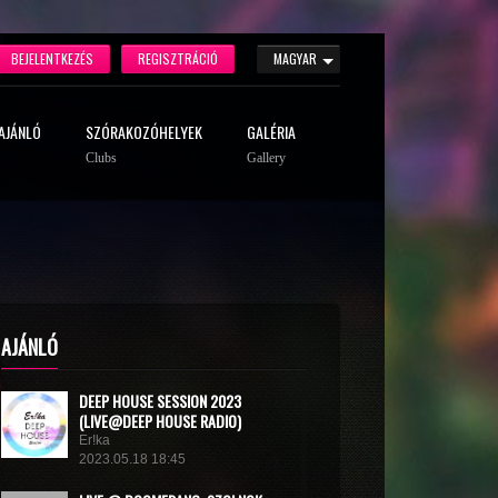
BEJELENTKEZÉS
REGISZTRÁCIÓ
MAGYAR
AJÁNLÓ
SZÓRAKOZÓHELYEK
GALÉRIA
Clubs
Gallery
AJÁNLÓ
DEEP HOUSE SESSION 2023
(LIVE@DEEP HOUSE RADIO)
Er!ka
2023.05.18 18:45