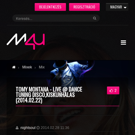
BEJELENTKEZÉS
REGISZTRÁCIÓ
MAGYAR
Mixek
Mix
TOMY MONTANA - LIVE @ DANCE
2
TUNING DISCO,KISKUNHALAS
(2014.02.22)
nightsoul
2014.02.28 11:36