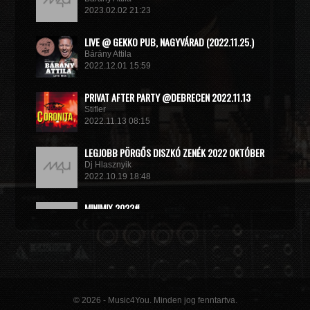
2023.02.02 21:23
LIVE @ GEKKO PUB, NAGYVÁRAD (2022.11.25.)
Bárány Attila
2022.12.01 15:59
PRIVAT AFTER PARTY @DEBRECEN 2022.11.13
Stifler
2022.11.13 08:15
LEGJOBB PÖRGŐS DISZKÓ ZENÉK 2022 OKTÓBER
Dj Hlasznyik
2022.10.19 18:48
MINIMIX 2022#
DJ RADEK
2022.09.02 10:40
© 2026 - Music4You. Minden jog fenntartva.