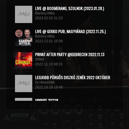
LIVE @ BOOMERANG, SZOLNOK (2023.01.28.)
Bárány Attila
2023.02.02 21:23
LIVE @ GEKKO PUB, NAGYVÁRAD (2022.11.25.)
Bárány Attila
2022.12.01 15:59
PRIVAT AFTER PARTY @DEBRECEN 2022.11.13
Stifler
2022.11.13 08:15
LEGJOBB PÖRGŐS DISZKÓ ZENÉK 2022 OKTÓBER
Dj Hlasznyik
2022.10.19 18:48
MINIMIX 2022#
DJ RADEK
2022.09.02 10:40