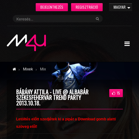
BEJELENTKEZÉS
REGISZTRÁCIÓ
MAGYAR
Mixek
Mix
BÁRÁNY ATTILA - LIVE @ ALBABÁR
15
SZÉKESFEHÉRVÁR TREND PARTY
2013.10.18.
Letöltés előtt szedjétek ki a pipát a Download gomb alatti
szöveg elől!