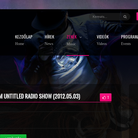
KEZDŐLAP
HÍREK
ZENÉK
VIDEÓK
PROGRAM
Home
News
Videos
Events
Music
M UNTITLED RADIO SHOW (2012.05.03)
1