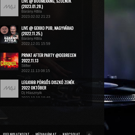
LIVE @ BOOMERANG, SZOLNOK
(2023.01.28.)
Bárány Attila
2023.02.02 21:23
LIVE @ GEKKO PUB, NAGYVÁRAD
(2022.11.25.)
Bárány Attila
2022.12.01 15:59
PRIVAT AFTER PARTY @DEBRECEN
2022.11.13
Stifler
2022.11.13 08:15
LEGJOBB PÖRGŐS DISZKÓ ZENÉK
2022 OKTÓBER
Dj Hlasznyik
2022.10.19 18:48
MINIMIX 2022#
DJ RADEK
2022.09.02 10:40
JOGI NYILATKOZAT
MÉDIAAJÁNLAT
KAPCSOLAT