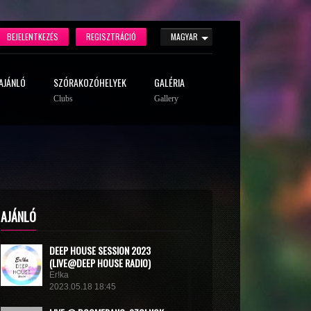
BEJELENTKEZÉS
REGISZTRÁCIÓ
MAGYAR
AJÁNLÓ
SZÓRAKOZÓHELYEK
GALÉRIA
Clubs
Gallery
AJÁNLÓ
DEEP HOUSE SESSION 2023
(LIVE@DEEP HOUSE RADIO)
Er!ka
2023.05.18 18:45