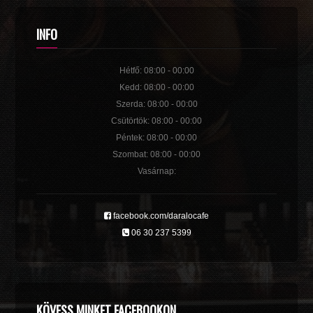
INFO
Hétfő: 08:00 - 00:00
Kedd: 08:00 - 00:00
Szerda: 08:00 - 00:00
Csütörtök: 08:00 - 00:00
Péntek: 08:00 - 00:00
Szombat: 08:00 - 00:00
Vasárnap:
facebook.com/daralocafe
06 30 237 5399
KÖVESS MINKET FACEBOOKON