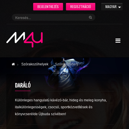
BEJELENTKEZÉS
REGISZTRÁCIÓ
MAGYAR
Szórakozóhelyek
Szórakozóhely
DARÁLÓ
Különleges hangulatú kávézó-bár, hideg és meleg konyha,
italkülönlegességek, csocsó, sportközvetítések és
könyvcserélde Újbuda szívében!