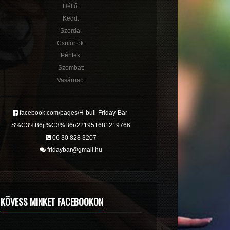
Hétfő:
Kedd:
Szerda:
Csütörtök:
Péntek:
Szombat:
Vasárnap:
facebook.com/pages/H-buli-Friday-Bar-
S%C3%B6jt%C3%B6r/221951681219766
06 30 828 3207
fridaybar@gmail.hu
KÖVESS MINKET FACEBOOKON