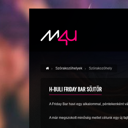
Szórakozóhelyek
Szórakozóhely
H-BULI FRIDAY BAR SÖJTÖR
A Friday Bar havi egy alkalommal, péntekenként vá
A már megszokott minőség mellet célunk egy új fajt