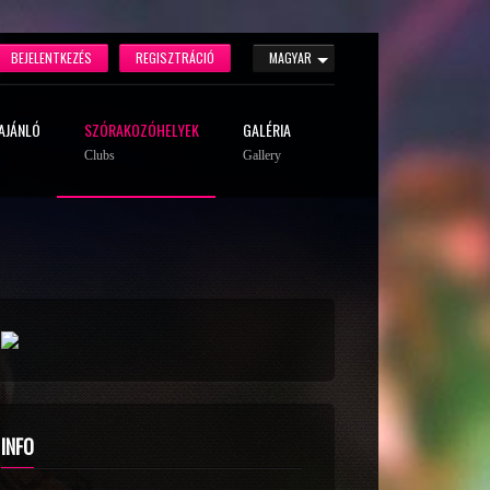
BEJELENTKEZÉS
REGISZTRÁCIÓ
MAGYAR
AJÁNLÓ
SZÓRAKOZÓHELYEK
GALÉRIA
Clubs
Gallery
INFO