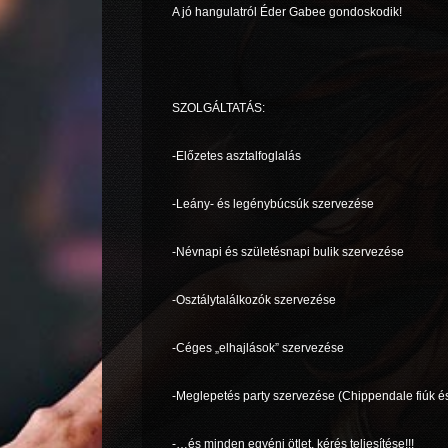
A jó hangulatról Éder Gabee gondoskodik!
SZOLGÁLTATÁS:
-Előzetes asztalfoglalás
-Leány- és legénybúcsúk szervezése
-Névnapi és születésnapi bulik szervezése
-Osztálytalálkozók szervezése
-Céges „elhajlások” szervezése
-Meglepetés party szervezése (Chippendale fiúk 
-…és minden egyéni ötlet, kérés teljesítése!!!