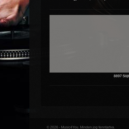
8897 Söjt
© 2026 - Music4You. Minden jog fenntartva.