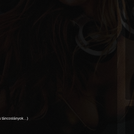
és táncoslányok…)