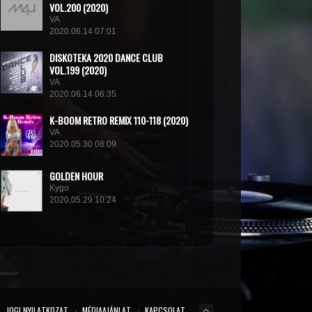
VOL.200 (2020)
VA
2020.06.14 07:01
DISКОТЕКА 2020 DANCE CLUB
VOL.199 (2020)
VA
2020.06.14 06:35
K-BOOM RETRO REMIX 110-118 (2020)
VA
2020.05.30 08:09
GOLDEN HOUR
Kygo
2020.05.29 10:24
THE LONDON SESSIONS
Tiesto
2020.05.14 15:32
JOGI NYILATKOZAT
MÉDIAAJÁNLAT
KAPCSOLAT