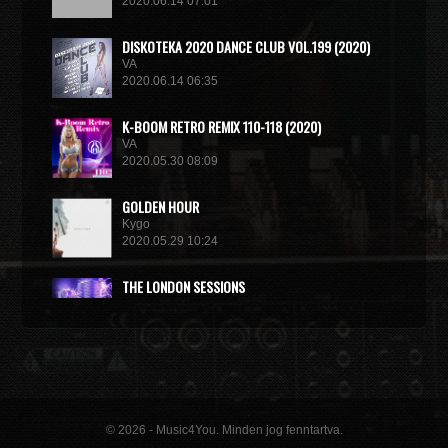
2020.06.14 07:01
DISКОТЕКА 2020 DANCE CLUB VOL.199 (2020)
VA
2020.06.14 06:35
K-BOOM RETRO REMIX 110-118 (2020)
VA
2020.05.30 08:09
GOLDEN HOUR
Kygo
2020.05.29 10:24
THE LONDON SESSIONS
Tiesto
2020.05.14 15:32
© 2026 - Music4You. Minden jog fenntartva.