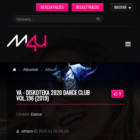
BEJELENTKEZÉS
REGISZTRÁCIÓ
MAGYAR
Albumok
Album
VA - DISКОТЕКА 2020 DANCE CLUB
9
VOL.196 (2019)
Címkék:
Dance
almaro
2020.01.02 04:23