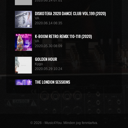
2020.06.14 07:01
DISКОТЕКА 2020 DANCE CLUB VOL.199 (2020)
VA
2020.06.14 06:35
K-BOOM RETRO REMIX 110-118 (2020)
VA
2020.05.30 08:09
GOLDEN HOUR
Kygo
2020.05.29 10:24
THE LONDON SESSIONS
Tiesto
2020.05.14 15:32
© 2026 - Music4You. Minden jog fenntartva.