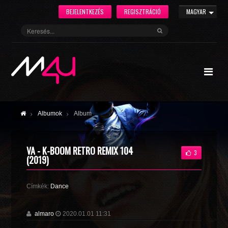
BEJELENTKEZÉS
REGISZTRÁCIÓ
MAGYAR
Albumok
Album
VA - K-BOOM RETRO REMIX 104
3
(2019)
Címkék:
Dance
almaro
2020.01.01 11:31