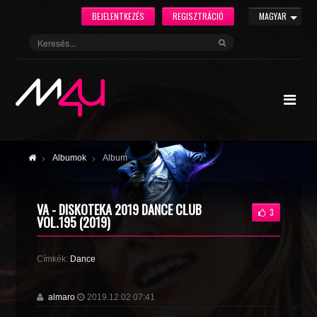
BEJELENTKEZÉS
REGISZTRÁCIÓ
MAGYAR
Albumok
Album
VA - DISКОТЕКА 2019 DANCE CLUB
3
VOL.195 (2019)
Címkék:
Dance
almaro
2019.12.02 07:41