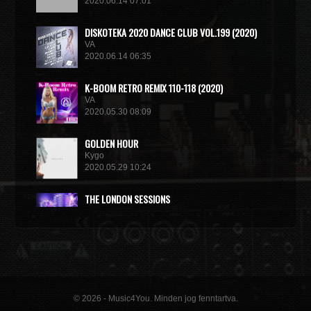
2020.06.14 07:01
DISКОТЕКА 2020 DANCE CLUB VOL.199 (2020)
VA
2020.06.14 06:35
K-BOOM RETRO REMIX 110-118 (2020)
VA
2020.05.30 08:09
GOLDEN HOUR
Kygo
2020.05.29 10:24
THE LONDON SESSIONS
Tiesto
2020.05.14 15:32
© 2026 - Music4You. Minden jog fenntartva.