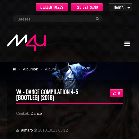
BEJELENTKEZÉS
REGISZTRÁCIÓ
MAGYAR
Albumok
Album
VA - DANCE COMPILATION 4-5
0
[BOOTLEG] (2018)
Címkék:
Dance
almaro
2018.10.13 05:12