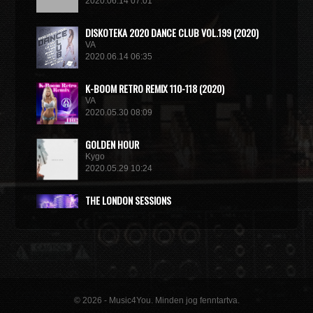
2020.06.14 07:01
DISКОТЕКА 2020 DANCE CLUB VOL.199 (2020)
VA
2020.06.14 06:35
K-BOOM RETRO REMIX 110-118 (2020)
VA
2020.05.30 08:09
GOLDEN HOUR
Kygo
2020.05.29 10:24
THE LONDON SESSIONS
Tiesto
2020.05.14 15:32
© 2026 - Music4You. Minden jog fenntartva.