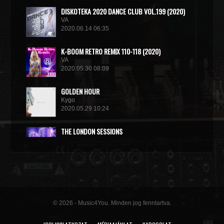
DISКОТЕКА 2020 DANCE CLUB VOL.199 (2020)
VA
2020.06.14 06:35
K-BOOM RETRO REMIX 110-118 (2020)
VA
2020.05.30 08:09
GOLDEN HOUR
Kygo
2020.05.29 10:24
THE LONDON SESSIONS
Tiesto
2020.05.14 15:32
© 2026 - Music4You. Minden jog fenntartva.