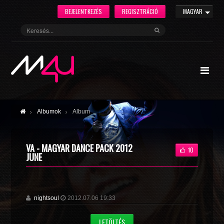
BEJELENTKEZÉS
REGISZTRÁCIÓ
MAGYAR
Albumok
Album
VA - MAGYAR DANCE PACK 2012
10
JUNE
nightsoul
2012.07.06 19:33
LETÖLTÉS