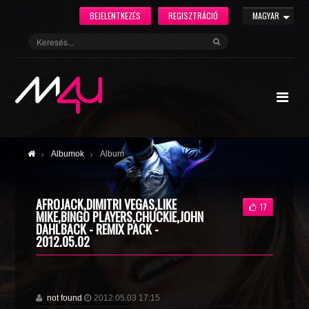
BEJELENTKEZÉS
REGISZTRÁCIÓ
MAGYAR
Albumok
Album
AFROJACK,DIMITRI VEGAS,LIKE
17
MIKE,BINGO PLAYERS,CHUCKIE,JOHN
DAHLBACK - REMIX PACK -
2012.05.02
not found
2012.05.03 17:15