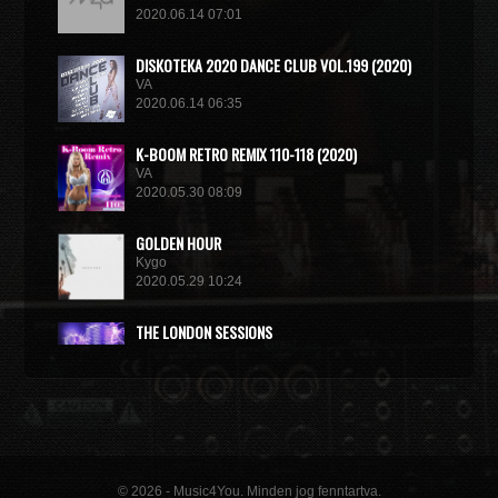
2020.06.14 07:01
DISКОТЕКА 2020 DANCE CLUB VOL.199 (2020)
VA
2020.06.14 06:35
K-BOOM RETRO REMIX 110-118 (2020)
VA
2020.05.30 08:09
GOLDEN HOUR
Kygo
2020.05.29 10:24
THE LONDON SESSIONS
Tiesto
2020.05.14 15:32
© 2026 - Music4You. Minden jog fenntartva.