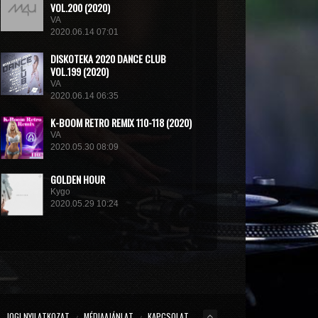
VOL.200 (2020)
VA
2020.06.14 07:01
DISКОТЕКА 2020 DANCE CLUB
VOL.199 (2020)
VA
2020.06.14 06:35
K-BOOM RETRO REMIX 110-118 (2020)
VA
2020.05.30 08:09
GOLDEN HOUR
Kygo
2020.05.29 10:24
THE LONDON SESSIONS
Tiesto
2020.05.14 15:32
JOGI NYILATKOZAT
MÉDIAAJÁNLAT
KAPCSOLAT