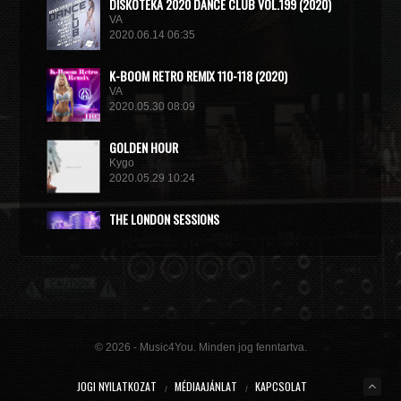
DISКОТЕКА 2020 DANCE CLUB VOL.199 (2020)
VA
2020.06.14 06:35
K-BOOM RETRO REMIX 110-118 (2020)
VA
2020.05.30 08:09
GOLDEN HOUR
Kygo
2020.05.29 10:24
THE LONDON SESSIONS
Tiesto
2020.05.14 15:32
© 2026 - Music4You. Minden jog fenntartva.
JOGI NYILATKOZAT
MÉDIAAJÁNLAT
KAPCSOLAT